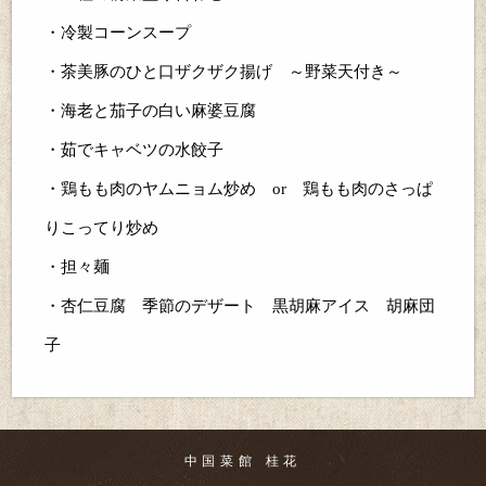
・冷製コーンスープ
・茶美豚のひと口ザクザク揚げ ～野菜天付き～
・海老と茄子の白い麻婆豆腐
・茹でキャベツの水餃子
・鶏もも肉のヤムニョム炒め or 鶏もも肉のさっぱ
りこってり炒め
・担々麺
・杏仁豆腐 季節のデザート 黒胡麻アイス 胡麻団
子
中国菜館 桂花