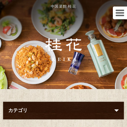
中国菜館 桂花
カテゴリ