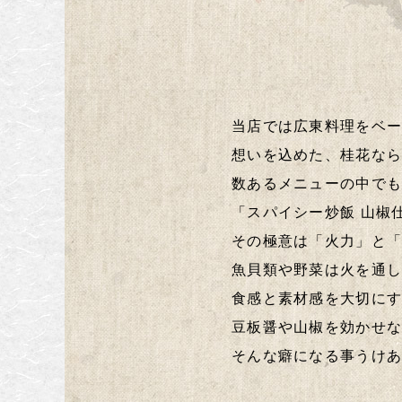
当店では広東料理をベ
想いを込めた、桂花な
数あるメニューの中で
「スパイシー炒飯 山椒
その極意は「火力」と
魚貝類や野菜は火を通
食感と素材感を大切に
豆板醤や山椒を効かせ
そんな癖になる事うけ