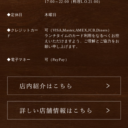
17:00～22:00（料理L.O.21:00）
◆定休日
木曜日
◆クレジットカー
可（VISA,Master,AMEX,JCB,Diners）
ド
ランチタイムのカード利用をなるべくお控
えいただけますよう、ご理解とご協力をお
願い申し上げます。
◆電子マネー
可（PayPay）