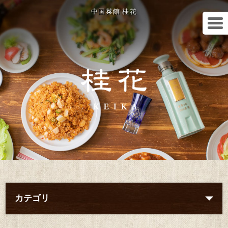
中国菜館 桂花
カテゴリ